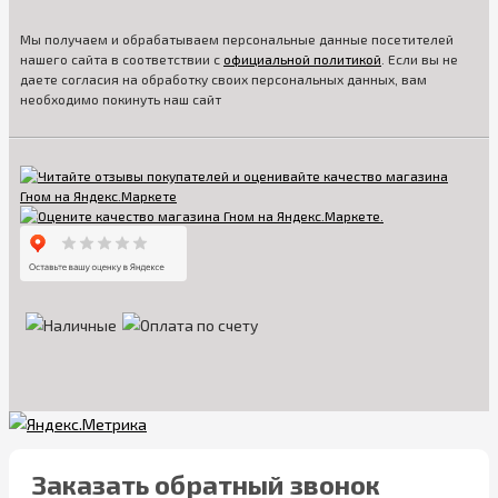
необходимо все это учитывать.
Мы получаем и обрабатываем персональные данные посетителей
А в нашем магазине вы найдете все необходимое
– от
нашего сайта в соответствии с
официальной политикой
. Если вы не
удобных кресел для кормления для матерей до красочных
даете согласия на обработку своих персональных данных, вам
столиков и стульев для непосед, а также мебель с хохломой,
необходимо покинуть наш сайт
художественной росписью для любителей изящного.
Благодаря широкому ассортименту, каждый сможет найти
вариант, полностью удовлетворяющий его потребностям и
вкусовым предпочтениям.
Заказать обратный звонок