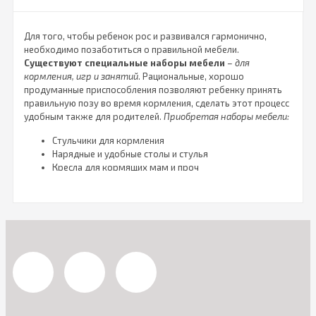
Для того, чтобы ребенок рос и развивался гармонично,
необходимо позаботиться о правильной мебели.
Существуют специальные наборы мебели
–
для
кормления, игр и занятий
. Рациональные, хорошо
продуманные приспособления позволяют ребенку принять
правильную позу во время кормления, сделать этот процесс
удобным также для родителей.
Приобретая наборы мебели:
Стульчики для кормления
Нарядные и удобные столы и стулья
Кресла для кормящих мам и проч
вы гарантируете комфорт для себя и своего малыша.
Причем мебель в прямом смысле «растет» вместе с
ребенком. Если сначала необходимо кресло для мамы, где
она может удобно разместиться с грудничком для
кормления. То затем, когда ребенок подрастает, ему
необходим уже
собственный набор мебели
, а именно
стол и стульчик. Все это вы можете приобрести в нашем
интернет-магазине.
Чтобы выбрать подходящий вариант, достаточно изучить