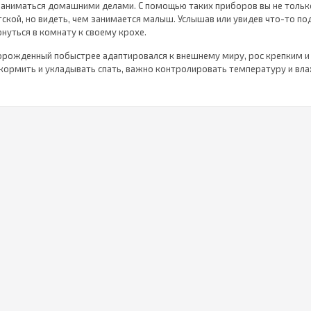
заниматься домашними делами. С помощью таких приборов вы не тольк
тской, но видеть, чем занимается малыш. Услышав или увидев что-то п
нуться в комнату к своему крохе.
ворожденный побыстрее адаптировался к внешнему миру, рос крепким и
кормить и укладывать спать, важно контролировать температуру и вл
т основное время, следить за весом малыша, за чистотой сосок, бутыл
е широкий выбор
электронных детских весов
, компактных увлажните
ов в виде пустышек помогут без проблем измерить температуру ребен
олят поддерживать оптимальную для купания температуру воды.
заторам и подогревателям для бутылочек
молодой маме будет не
ические нормы и вовремя кормить малыша детским питанием. Каждый 
ашем магазине, сопровождается подробным описанием и сертификатом 
и каски для детей
, защитят их от серьезных травм на первом году ж
имы малышам, когда они начинают учиться ходить и часто падают. Уда
редметы мебели значительно смягчают защитные шлемы, которые можно
сь о гигиене малыша до его появления н
ровождает ребенка с первых минут жизни, так как первое знакомство 
нических процедур. Правильный уход за ребенком должен поддерживат