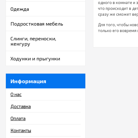
одного в комнате и 
Одежда
что происходит в де
сразу же сможет вер
Подростковая мебель
Для того, чтобы но
только его вовремя 
где ребенок проводи
Слинги, переноски,
каталоге вы найдет
кенгуру
Цифровые термометр
виде зверушек позв
Ходунки и прыгунки
Благодаря
стерили
необходимые гигиен
представленный в н
Информация
Специальные
шлемы 
совершенно необход
О нас
головки об пол и п
нашем магазине.
Доставка
Позаботьте
Оплата
Детская гигиена соп
Контакты
начинается с гигие