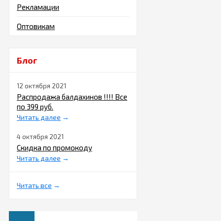
влажность, чистоту 
Рекламации
В связи с этим
купит
Оптовикам
средства детской ги
требует особого вни
Интернет магазин
w
Блог
требует наличия так
собственное мыло и
12 октября 2021
наличии специальног
аллергических реакц
Распродажа балдахинов !!!! Все
по 399 руб.
Наш магазин предлаг
Читать далее
→
ходить по магазинам
совершить покупки 
4 октября 2021
Скидка по промокоду
Соски, пус
Читать далее
→
выбор
?
Все, что относится 
Читать все
→
осторожностью, особ
кормления и сосках д
эргономичными?