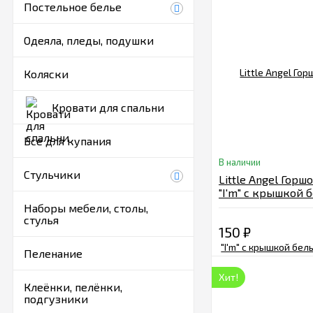
Постельное белье
Одеяла, пледы, подушки
Коляски
Кровати для спальни
Все для купания
В наличии
Стульчики
Little Angel Горш
"I'm" с крышкой 
перламутр LA270
Наборы мебели, столы,
стулья
150
₽
Пеленание
Хит!
Клеёнки, пелёнки,
подгузники