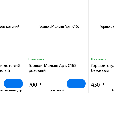
В наличии
В наличии
ок детский
Горшок Малыш Арт. С165
Горшок-сту
белый
розовый
бежевый
1PL
700
₽
450
₽