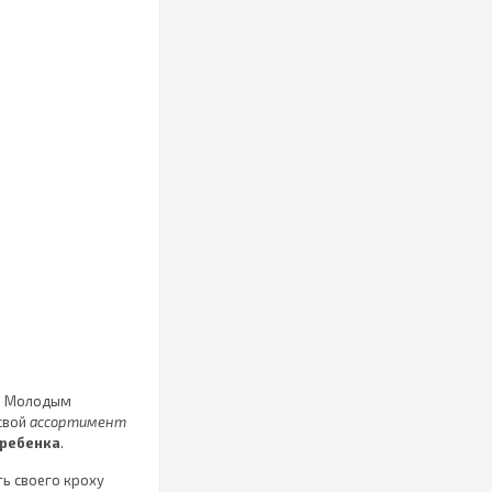
е. Молодым
свой
ассортимент
 ребенка
.
ь своего кроху