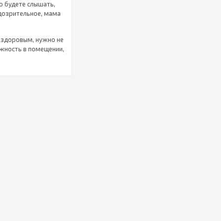
о будете слышать,
одозрительное, мама
 здоровым, нужно не
ажность в помещении,
очек. В нашем
лей воздуха.
ка, а градусники в
трудно соблюдать
такой прибор,
качества.
изни. Эти аксессуары
ры маленькой
 приобрести в
а свет
с окружающей средой
ь необходимую