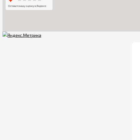
Обеспечива
Всем известно, что
безопасность. Но не
Для того, чтобы лю
безопасности
. Они
сразу переходить к
Изначально необход
личностных характе
Рассмотрим
самые 
специального ключа,
позволит проникнуть
столов и полок убер
сможете наблюдать з
Официальный сайт 
выбрать товары по п
подвижные игры и от
как самому малышу, 