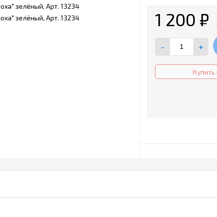
1 200
₽
-
+
Купить 