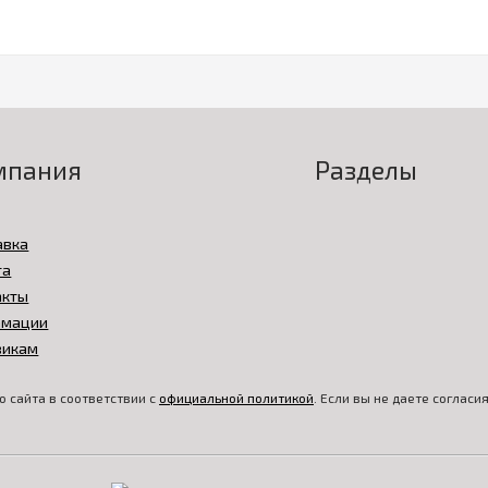
мпания
Разделы
авка
та
акты
амации
викам
 сайта в соответствии с
официальной политикой
. Если вы не даете соглас