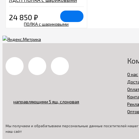
направляющими 5 ящ.
слоновая кость
24 850
₽
Ко
О нас
Дост
Опла
Конт
Рекл
Опто
Мы получаем и обрабатываем персональные данные посетителей нашего
наш сайт