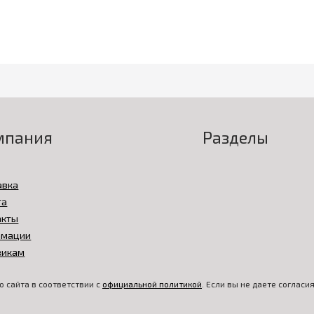
мпания
Разделы
авка
та
акты
амации
викам
 сайта в соответствии с
официальной политикой
. Если вы не даете соглас