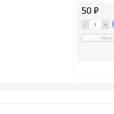
50
₽
-
+
Купить 